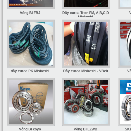
Vòng Bi FBJ
Dây curoa Trơn FM, A,B,C,D
Miskoshi
dây curoa PK Miskoshi
Dây curoa Miskoshi - VBelt
V
Vòng Bi koyo
Vòng Bi LZWB
SKF