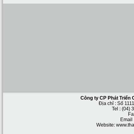
Công ty CP Phát Triển
Địa chỉ : Số 111
Tel : (04)
Fa
Email
Website: www.tha