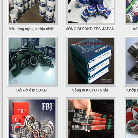
Mỡ công nghiệp chịu nhiệt
VÒNG BI SDKD TEC JAPAN
Vò
Gối đỡ ổ bi SDKD
Vòng bi KOYO - Nhật
Khớp 