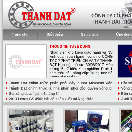
Trang chủ
Giới thiệu
Sản phẩm
Ứng dụn
THÔNG TIN TUYỂ DỤNG
Nhân viên kho kiêm giao hàng và NV
kinh doanh bán hàng , công nợ CÔNG
TY CP PHÁT TRIỂN CN VÀ TM THÀNH
ĐẠT Hạn nộp hồ sơ: 30/08/2017 Mức
lương: 5 - 7 triệu Kinh nghiệm: Dưới 1
năm Yêu cầu bằng cấp: Trung học Số
lượng cần tuyển: 6
Thành Đạt chính thức phân phối dây curoa Miskoshi độc
Hội th
quyền tại Việt Nam
Thành Đạt chính thức là nhà phân phối độc quyền vòng bi
cho d
Vòng 
ZWB tại Việt Nam
Giá xăng dầu: "giảm 1, tăng 3"
năm m
Bốn xe
2013 Lexus GS 450h bắt đầu sản xuất tại Nhật Bản
Audi 