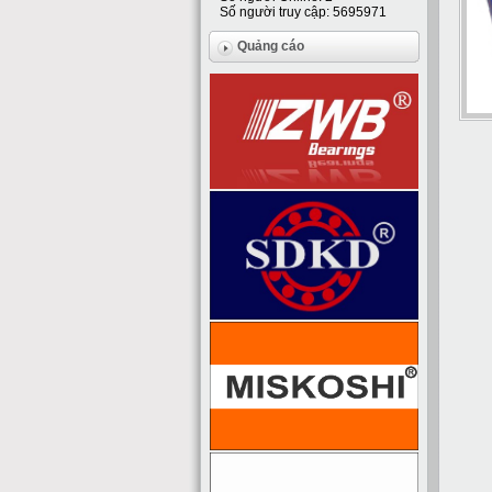
Số người truy cập: 5695971
Quảng cáo