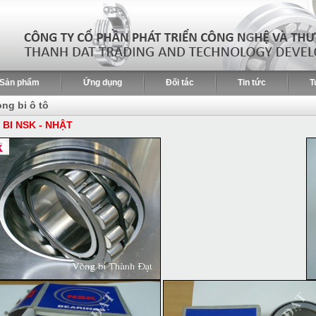
Sản phẩm
Ứng dụng
Đối tác
Tin tức
T
ng bi ô tô
BI NSK - NHẬT