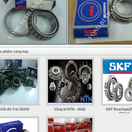
n phẩm cùng loại
Gối đỡ ổ bi SDKD
Vòng bi NTN - Nhật
SKF Bearings(F
Other)